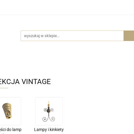
Wszystkie kategorie
Części do lamp
Akcesoria me
Części do lamp
Akcesoria meblowe
Dostawa
EKCJA VINTAGE
ści do lamp
Lampy i kinkiety