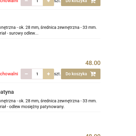
echowalni
szt.
Do koszyka
wnętrzna - ok. 28 mm, średnica zewnętrzna - 33 mm.
ał - surowy odlew...
48.00
echowalni
szt.
Do koszyka
patyna
wnętrzna - ok. 28 mm, średnica zewnętrzna - 33 mm.
riał - odlew mosiężny patynowany.