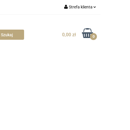
Strefa klienta
blowe
Zaloguj się
Zarejestruj się
0,00 zł
0
Dodaj zgłoszenie
Zgody cookies