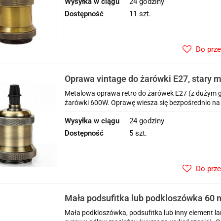
Wysyłka w ciągu
24 godziny
Dostępność
11 szt.
Do prz
Oprawa vintage do żarówki E27, stary 
Metalowa oprawa retro do żarówek E27 (z dużym 
żarówki 600W. Oprawę wiesza się bezpośrednio na
Wysyłka w ciągu
24 godziny
Dostępność
5 szt.
Do prz
Mała podsufitka lub podkloszówka 60
Mała podkloszówka, podsufitka lub inny element l