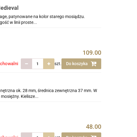
edieval
ntage, patynowane na kolor starego mosiądzu.
ość w linii proste...
109.00
echowalni
szt.
Do koszyka
wnętrzna ok. 28 mm, średnica zewnętrzna 37 mm. W
mosiężny. Kielisze...
48.00