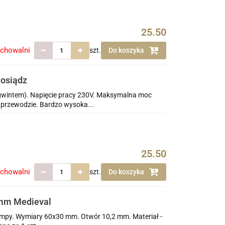
25.50
echowalni
szt.
Do koszyka
mosiądz
gwintem). Napięcie pracy 230V. Maksymalna moc
 przewodzie. Bardzo wysoka...
25.50
echowalni
szt.
Do koszyka
 mm Medieval
ampy. Wymiary 60x30 mm. Otwór 10,2 mm. Materiał -