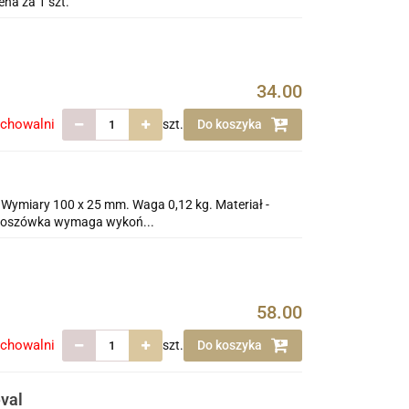
na za 1 szt.
34.00
echowalni
szt.
Do koszyka
 Wymiary 100 x 25 mm. Waga 0,12 kg. Materiał -
dkloszówka wymaga wykoń...
58.00
echowalni
szt.
Do koszyka
val