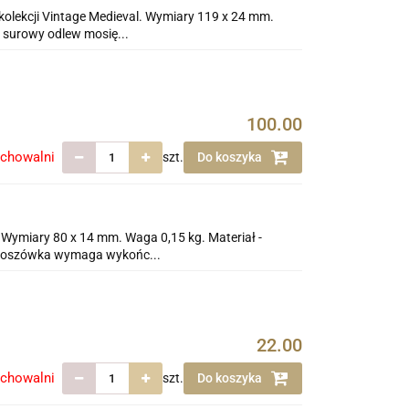
 kolekcji Vintage Medieval. Wymiary 119 x 24 mm.
 surowy odlew mosię...
100.00
echowalni
szt.
Do koszyka
 Wymiary 80 x 14 mm. Waga 0,15 kg. Materiał -
dkloszówka wymaga wykońc...
22.00
echowalni
szt.
Do koszyka