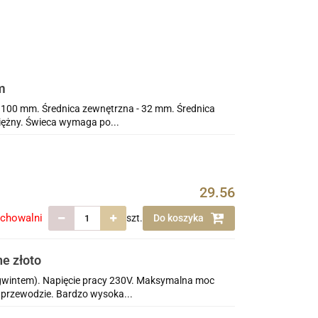
m
 100 mm. Średnica zewnętrzna - 32 mm. Średnica
iężny. Świeca wymaga po...
29.56
echowalni
szt.
Do koszyka
e złoto
gwintem). Napięcie pracy 230V. Maksymalna moc
 przewodzie. Bardzo wysoka...