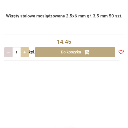
Wkręty stalowe mosiądzowane 2,5x6 mm gł. 3,5 mm 50 szt.
14.45
kpl.
Do koszyka
Do
prze