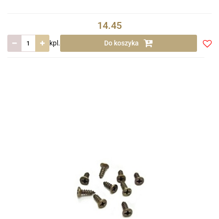
14.45
kpl.
Do koszyka
Do
prze