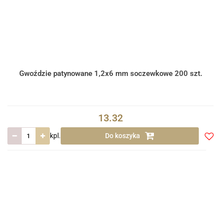
Gwoździe patynowane 1,2x6 mm soczewkowe 200 szt.
13.32
kpl.
Do koszyka
Do
prze