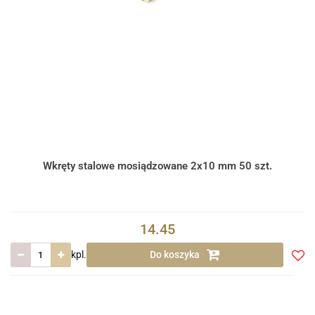
Wkręty stalowe mosiądzowane 2x10 mm 50 szt.
14.45
kpl.
Do koszyka
Do
prze