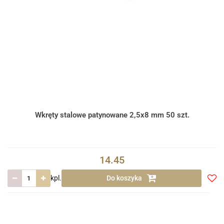
Wkręty stalowe patynowane 2,5x8 mm 50 szt.
14.45
kpl.
Do koszyka
Do
prze