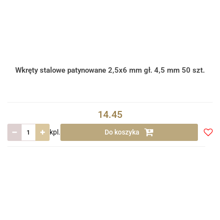
Wkręty stalowe patynowane 2,5x6 mm gł. 4,5 mm 50 szt.
14.45
kpl.
Do koszyka
Do
prze