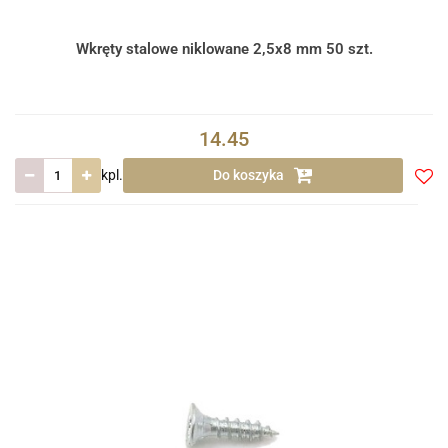
Wkręty stalowe niklowane 2,5x8 mm 50 szt.
14.45
kpl.
Do koszyka
Do
prze