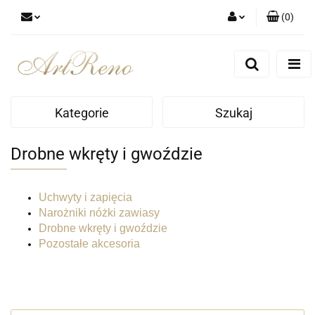
(
0
)
Zaloguj się
Zarejestruj się
Dodaj zgłoszenie
Kategorie
Szukaj
Zgody cookies
Drobne wkręty i gwoździe
Uchwyty i zapięcia
Narożniki nóżki zawiasy
Drobne wkręty i gwoździe
Pozostałe akcesoria