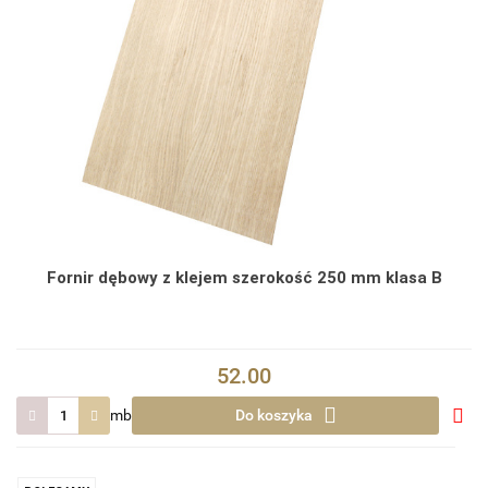
Fornir dębowy z klejem szerokość 250 mm klasa B
52.00
mb
Do koszyka
Do
prze