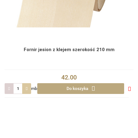
Fornir jesion z klejem szerokość 210 mm
42.00
mb
Do koszyka
Do
prze