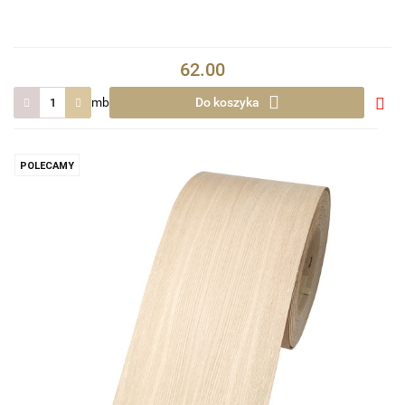
62.00
mb
Do koszyka
Do
prze
POLECAMY