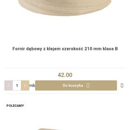
Fornir dębowy z klejem szerokość 210 mm klasa B
42.00
mb
Do koszyka
Do
prze
POLECAMY