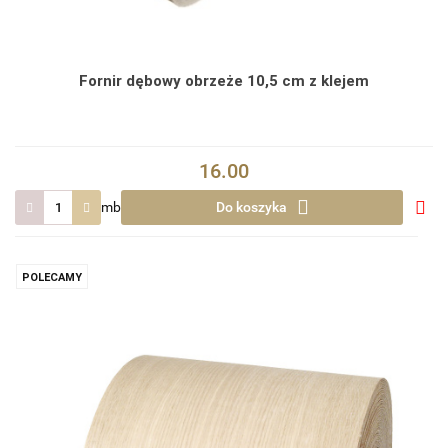
Fornir dębowy obrzeże 10,5 cm z klejem
16.00
mb
Do koszyka
Do
prze
POLECAMY