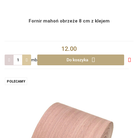
Fornir mahoń obrzeże 8 cm z klejem
12.00
mb
Do koszyka
Do
prze
POLECAMY