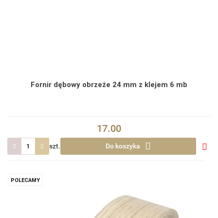
Fornir dębowy obrzeże 24 mm z klejem 6 mb
17.00
szt.
Do koszyka
Do
prze
POLECAMY