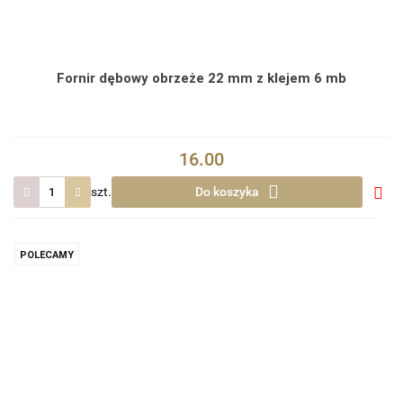
Fornir dębowy obrzeże 22 mm z klejem 6 mb
16.00
szt.
Do koszyka
Do
prze
POLECAMY