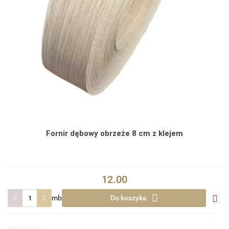
Fornir dębowy obrzeże 8 cm z klejem
12.00
mb
Do koszyka
Do
prze