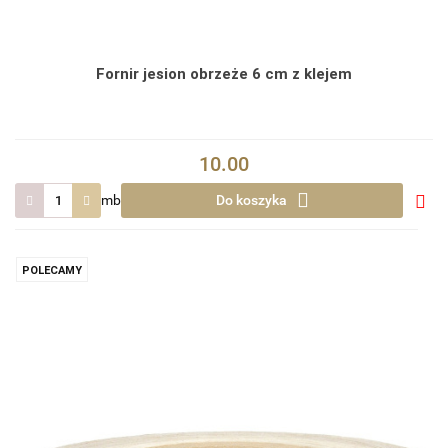
Fornir jesion obrzeże 6 cm z klejem
10.00
mb
Do koszyka
Do
prze
POLECAMY