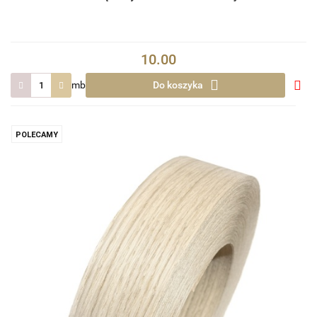
10.00
mb
Do koszyka
Do
prze
POLECAMY