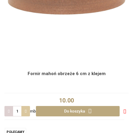
Fornir mahoń obrzeże 6 cm z klejem
10.00
mb
Do koszyka
Do
prze
POLECAMY