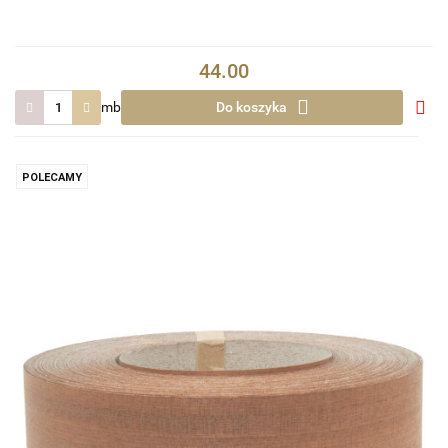
44.00
mb
Do koszyka
Do
prze
POLECAMY