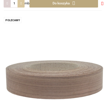
mb
Do koszyka
Do
prze
POLECAMY