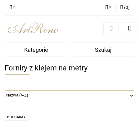
(
0
)
Zaloguj się
Zarejestruj się
Dodaj zgłoszenie
Kategorie
Szukaj
Zgody cookies
Forniry z klejem na metry
POLECAMY