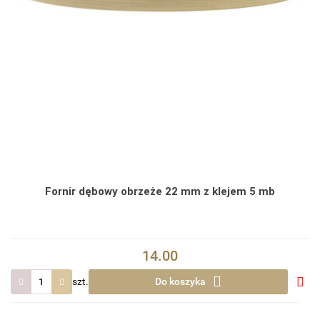
Fornir dębowy obrzeże 22 mm z klejem 5 mb
14.00
szt.
Do koszyka
Do
prze