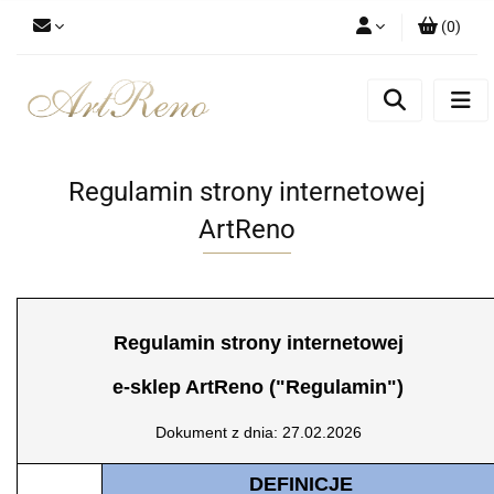
(
0
)
Zaloguj się
Zarejestruj się
Dodaj zgłoszenie
Zgody cookies
Regulamin strony internetowej
ArtReno
Regulamin strony internetowej
e-sklep ArtReno ("Regulamin")
Dokument z dnia: 27.02.2026
DEFINICJE