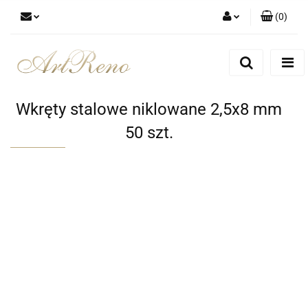
(
0
)
Zaloguj się
Zarejestruj się
Dodaj zgłoszenie
Wkręty stalowe niklowane 2,5x8 mm
Zgody cookies
50 szt.