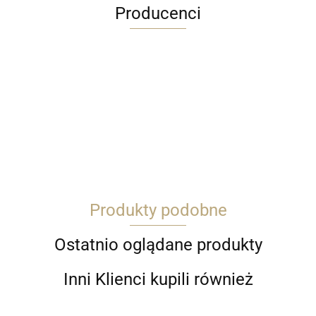
Producenci
ARDITI
Produkty podobne
ARTRENO PL
Ostatnio oglądane produkty
Inni Klienci kupili również