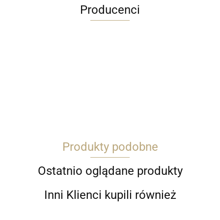
Producenci
ARDITI
Produkty podobne
ARTRENO PL
Ostatnio oglądane produkty
Inni Klienci kupili również