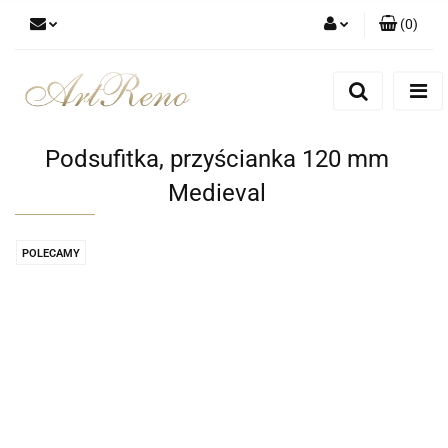
(
0
)
Zaloguj się
Zarejestruj się
Dodaj zgłoszenie
Podsufitka, przyścianka 120 mm
Zgody cookies
Medieval
POLECAMY