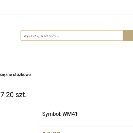
Wszystkie kategorie
Części do lamp
Akcesoria me
Części do lamp
Akcesoria meblowe
Dostawa
siężne stożkowe
 20 szt.
Symbol:
WM41