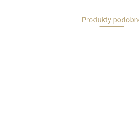
Produkty podobn
Wkręty mosiężne
Wkręty mosiężne
Wkręty mosię
1,6x10 mm
1,6x12 mm
1,6x16 mm
DIN97 20 szt.
DIN97 20 szt.
DIN97 20 szt.
14.00
14.00
14.00