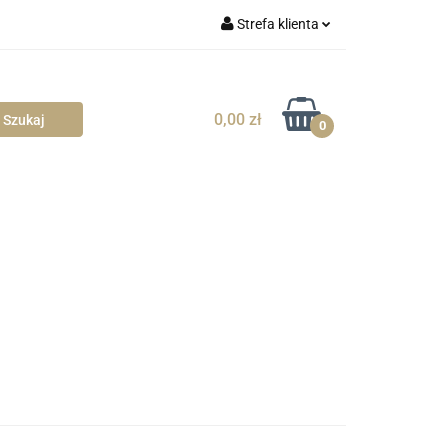
Strefa klienta
blowe
Zaloguj się
Zarejestruj się
0,00 zł
0
Dodaj zgłoszenie
Zgody cookies