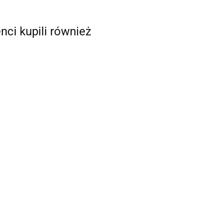
enci kupili również
Wkręty mosiężne
Wkręty mosiężne
ty mosiężne
2,5x20 mm
2,5x30 mm
16 mm DIN97
DIN97 20 szt.
DIN97 20 szt.
16.00
16.00
 szt.