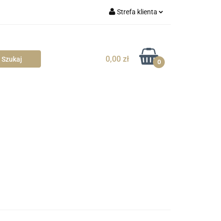
Strefa klienta
blowe
Zaloguj się
Zarejestruj się
0,00 zł
0
Dodaj zgłoszenie
Zgody cookies