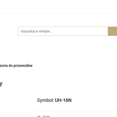
Wszystkie kategorie
Części do lamp
Akcesoria me
Części do lamp
Akcesoria meblowe
Dostawa
soria do przewodów
y
Symbol:
UH-16N