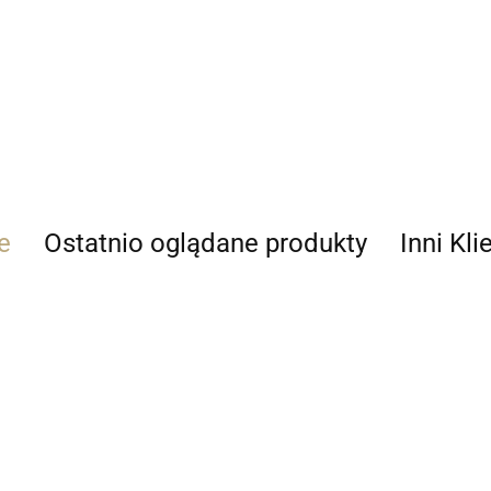
ARDITI
e
Ostatnio oglądane produkty
Inni Kli
ARTRENO PL
STEAB
Kołpak