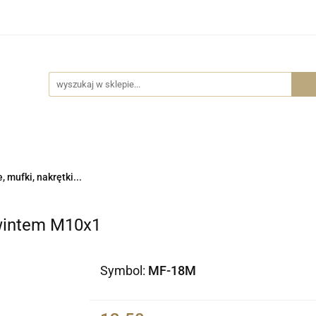
Wszystkie kategorie
Części do lamp
Akcesoria me
Części do lamp
Akcesoria meblowe
Dostawa
, mufki, nakrętki...
wintem M10x1
Symbol:
MF-18M