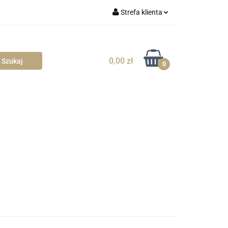
Strefa klienta
blowe
Zaloguj się
Zarejestruj się
0,00 zł
0
Dodaj zgłoszenie
Zgody cookies