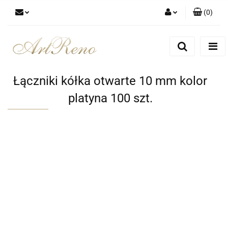
(
0
)
Zaloguj się
Zarejestruj się
Dodaj zgłoszenie
Łączniki kółka otwarte 10 mm kolor
Zgody cookies
platyna 100 szt.